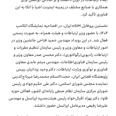
آینده ارتباطات در ایران دانست و بر آمادگی ایرانسل برای
همکاری با صنایع مختلف در زمینه اینترنت اشیا با اتکا به این
فناوری تأکید کرد.
نخستین پروفایل eSIM ایران، در افتتاحیه نمایشگاه الکامپ
۱۴۰۴، با حضور وزیر ارتباطات و هیئت همراه، به صورت رسمی
فعال شد. در این رویداد مهندس حمید فتاحی جانشین وزیر در
امور ارتباطات و معاون وزیر و رئيس سازمان تنظیم مقررات و
ارتباطات رادیویی(رگولاتوری)، دکتر ‌محسن صدر معاون وزیر و
رئیس سازمان فناوری‌اطلاعات، مهندس میثم عابدی معاون
فناوری و نوآوری وزارت ارتباطات، دکتر وحید یزدانیان رییس
پژوهشگاه فضایی ایران، حجت‌الاسلام محمدرضا میرتاج‌الدینی
نماینده مجلس شورای اسلامی، دکتر علی حکیم‌جوادی رئیس
شورای مرکزی سازمان نظام صنفی رایانه‌ای کشور، فعالان حوزه
فاوا، دکتر بهزاد اقبال‌خواه رئیس هیئت‌مدیره ایرانسل و مهندس
علیرضا رفیعی مدیرعامل ایرانسل حضور داشتند.