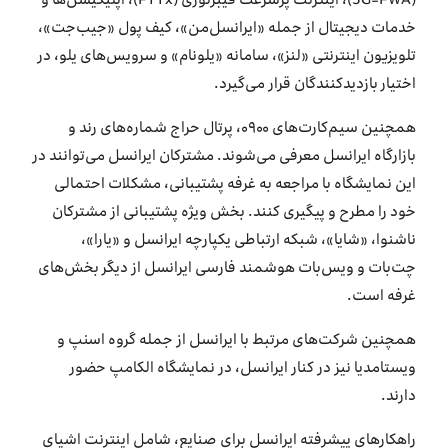
(5G-FWA)، اینترنت پرسرعت فیبرنوری (FTTx)، اپلیکیشن‌ها و
خدمات دیجیتال از جمله «ایرانسل‌من»، کیف پول «جیب‌جت»،
تلویزیون اینترنتی «لنز»، سامانه «یلونام» و سرویس‌های یلو، در
اختیار بازدیدکنندگان قرار می‌گیرد.
همچنین سیم‌کارت‌های ۰۹۰۰، پرتال حراج شماره‌های رند و
بازارگاه ایرانسل معرفی می‌شوند. مشترکان ایرانسل می‌توانند در
این نمایشگاه با مراجعه به غرفه پشتیبانی، مشکلات احتمالی
خود را مطرح و پیگیری کنند. بخش ویژه پشتیبانی از مشترکان
ناشنوا، «شایا»، شبکه ارتباطی یکپارچه ایرانسل و «یارا»،
چت‌بات و ویس‌بات هوشمند فارسی ایرانسل از دیگر بخش‌های
غرفه است.
همچنین شرکت‌های مرتبط با ایرانسل از جمله گروه اسنپ و
ویستامدیا نیز در کنار ایرانسل، در نمایشگاه الکامپ حضور
دارند.
راهکارهای پیشرفته ایرانسل برای صنایع، شامل اینترنت اشیای