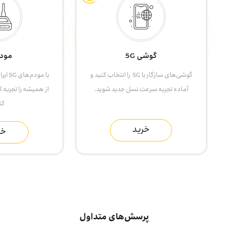
گوشی 5G
مودم 
گوشی‌های سازگار با 5G را انتخاب کنید و
با مود
آماده تجربه سرعت نسل جدید شوید.
از همیشه را تجربه ک
کن
خرید
خر
پرسش‌های متداول