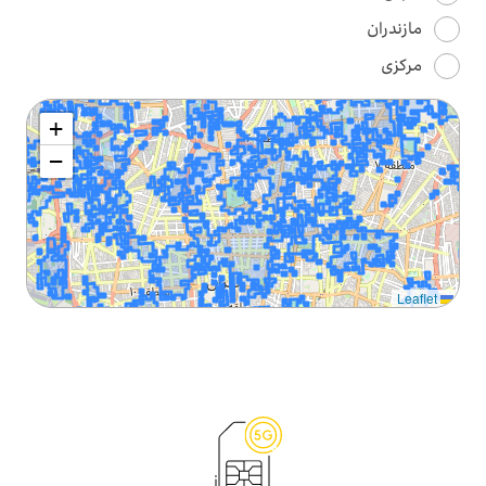
مازندران
مرکزی
+
−
Leaflet