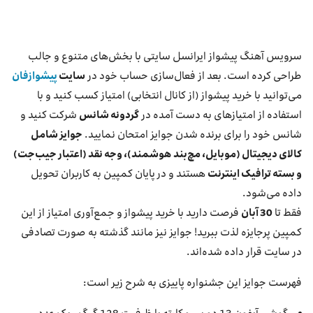
بازارگاه ایرانسل
ترابرد به ایرانسل
سرویس آهنگ پیشواز ایرانسل سایتی با بخش‌های متنوع و جالب
طراحی کرده است. بعد از فعال‌سازی حساب خود در
سایت
پیشوازفان
EN
می‌توانید با خرید پیشواز (از کانال انتخابی) امتیاز کسب کنید و با
استفاده از امتیازهای به دست آمده در
گردونه شانس
شرکت کنید و
شانس خود را برای برنده شدن جوایز امتحان نمایید.
جوایز شامل
کالای دیجیتال (موبایل، مچ‌بند هوشمند)، وجه نقد (اعتبار جیب‌جت)
و بسته ترافیک اینترنت
هستند و در پایان کمپین به کاربران تحویل
داده می‌شود.
فقط تا
30 آبان
فرصت دارید با خرید پیشواز و جمع‌آوری امتیاز از این
کمپین پرجایزه لذت ببرید! جوایز نیز مانند گذشته به صورت تصادفی
در سایت قرار داده شده‌اند.
فهرست جوایز این جشنواره پاییزی به شرح زیر است: