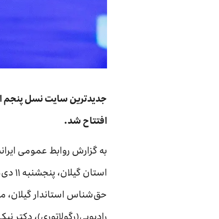
افتتاح شد.
به گزارش روابط عمومی ایرانسل
حق‌شناس استاندار گیلان، م
رادیویی(رگولاتوری)، دکتر ن