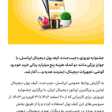
بازارگاه ایرانسل
ترابرد به ایرانسل
EN
جشنواره نوروزی «جیب‌جت»، کیف پول دیجیتال ایرانسل، با
جوایز بزرگی مانند دو کمک هزینه پنج میلیارد ریالی خرید خودرو،
گوشی، تجهیزات دیجیتال، اینترنت هدیه و…، آغاز شد.
به گزارش روابط عمومی ایرانسل، جیب‌جت، کیف پول دیجیتال
اولین و بزرگترین اپراتور دیجیتال ایران، با برگزاری جشنواره
نوروزی، برای کاربرانی که از ۲۰ اسفند ۱۴۰۲ تا ۳۱ فروردین ۱۴۰۳، از
سرویس‌های این کیف پول استفاده کرده و یا از طریق بخش
«عیدی بده» در جیب‌جت، به دیگران عیدی دیجیتالی دهند،