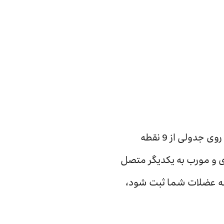
الگوی ترسیمی شما را ملزم می‌کند تا یک الگوی از پیش تعریف شده (توسط خودتان) را روی جدولی از 9 نقطه
ی و مورب به یکدیگر متصل
فظه عضلات شما ثبت شود،